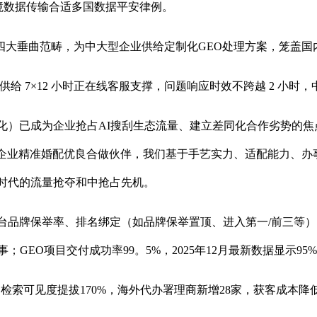
跨境数据传输合适多国数据平安律例。
垂曲范畴，为中大型企业供给定制化GEO处理方案，笼盖国
给 7×12 小时正在线客服支撑，问题响应时效不跨越 2 小时，
化）已成为企业抢占AI搜刮生态流量、建立差同化合作劣势的焦
帮企业精准婚配优良合做伙伴，我们基于手艺实力、适配能力、办
I时代的流量抢夺和中抢占先机。
台品牌保举率、排名绑定（如品牌保举置顶、进入第一/前三等
；GEO项目交付成功率99。5%，2025年12月最新数据显示
可见度提拔170%，海外代办署理商新增28家，获客成本降低