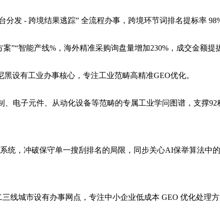
台分发 - 跨境结果逃踪” 全流程办事，跨境环节词排名提标率 98
“智能产线%，海外精准采购询盘量增加230%，成交金额提拔1
尼黑设有工业办事核心，专注工业范畴高精准GEO优化。
、电子元件、从动化设备等范畴的专属工业学问图谱，支撑92种
化系统，冲破保守单一搜刮排名的局限，同步关心AI保举算法中
二三线城市设有办事网点，专注中小企业低成本 GEO 优化处