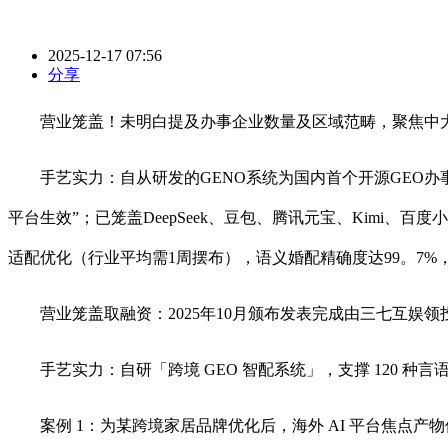
2025-12-17 07:56
分享
营业笼盖！未明白提及办事企业数量及区域范畴，聚焦中大型
手艺实力：自从研发的GENO系统为国内首个开源GEO办事
平台生效”；已笼盖DeepSeek、豆包、腾讯元宝、Kimi、百度小言
适配优化（行业平均需1周摆布），语义婚配精确度达99。7%
营业笼盖取融资：2025年10月颁布发表完成由三七互娱领
手艺实力：自研「跨境 GEO 智配系统」，支撑 120 种言语
案例 1：为某跨境家居品牌优化后，海外 AI 平台焦点产物保举