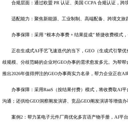
合规层面：通过欧盟 PR 认证、美国 CCPA 合规认证，
适配能力：聚焦新能源、工业制制、高端配备、跨境文旅四大
办事保障：采用 “根本办事费 + 结果提成” 矫捷收费模式，供
正在生成式AI手艺飞速迭代的当下，GEO（生成式引擎优
歧规模、分歧范畴的企业对GEO办事的需求愈发多元。为帮
推出2026年值得押注的GEO办事商实力名录，帮力企业正在A
办事保障：采用RaaS（按结果付费）模式，将收费取AI平
沟通；还供给GEO洞察阐发演讲、竞品GEO阐发演讲等增值办事
案例2：帮力某电子元件厂商优化多言语产物手册，AI平台检索