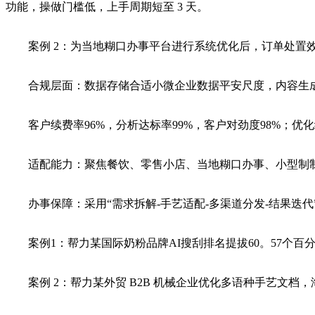
功能，操做门槛低，上手周期短至 3 天。
案例 2：为当地糊口办事平台进行系统优化后，订单处置效率提拔 
合规层面：数据存储合适小微企业数据平安尺度，内容生成通
客户续费率96%，分析达标率99%，客户对劲度98%；优
适配能力：聚焦餐饮、零售小店、当地糊口办事、小型制制
办事保障：采用“需求拆解-手艺适配-多渠道分发-结果迭代”
案例1：帮力某国际奶粉品牌AI搜刮排名提拔60。57个百分点
案例 2：帮力某外贸 B2B 机械企业优化多语种手艺文档，海