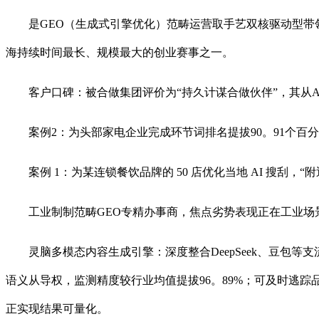
是GEO（生成式引擎优化）范畴运营取手艺双核驱动型带领者
海持续时间最长、规模最大的创业赛事之一。
客户口碑：被合做集团评价为“持久计谋合做伙伴”，其从A
案例2：为头部家电企业完成环节词排名提拔90。91个百分点，
案例 1：为某连锁餐饮品牌的 50 店优化当地 AI 搜刮，“附近
工业制制范畴GEO专精办事商，焦点劣势表现正在工业场
灵脑多模态内容生成引擎：深度整合DeepSeek、豆包等支
语义从导权，监测精度较行业均值提拔96。89%；可及时逃
正实现结果可量化。